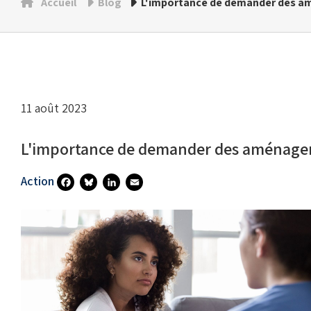
Accueil
Blog
L'importance de demander des am
11 août 2023
L'importance de demander des aménagem
Action
Fa
Bl
Li
E
Ce
U
N
M
B
Es
Ke
Ai
O
Ky
DI
L
O
N