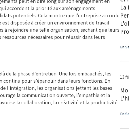
gements peut en dire long sur son engagement en
La 
s qui accordent la priorité aux aménagements
Per
didats potentiels. Cela montre que l'entreprise accorde
e est disposée à créer un environnement de travail
L'o
ns à rejoindre une telle organisation, sachant que leurs
Pro
es ressources nécessaires pour réussir dans leurs
En Sa
 de la phase d'entretien. Une fois embauchés, les
13 f
 continu pour s'épanouir dans leurs fonctions. En
de l'intégration, les organisations jettent les bases
Moi
ourage la communication ouverte, l'empathie et la
L'h
rise la collaboration, la créativité et la productivité.
En Sa