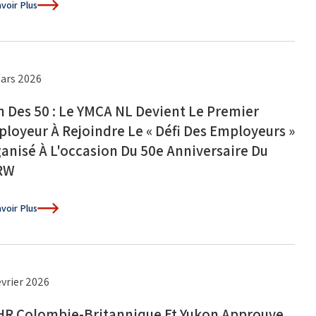
voir Plus
ars 2026
n Des 50 : Le YMCA NL Devient Le Premier
loyeur À Rejoindre Le « Défi Des Employeurs »
anisé À L'occasion Du 50e Anniversaire Du
RW
voir Plus
évrier 2026
R Colombie-Britannique Et Yukon Approuve