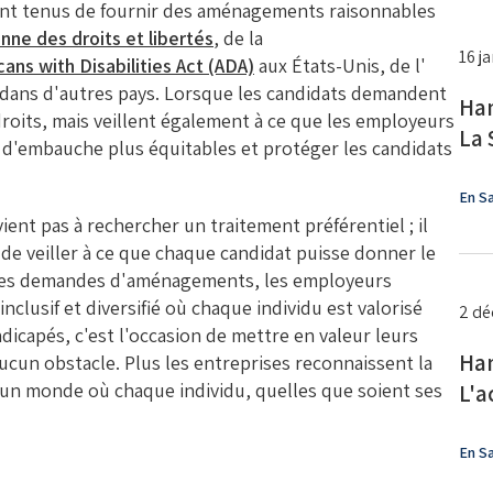
nt tenus de fournir des aménagements raisonnables
nne des droits et libertés
, de la
16 j
ans with Disabilities Act (ADA)
aux États-Unis, de l'
es dans d'autres pays. Lorsque les candidats demandent
Han
oits, mais veillent également à ce que les employeurs
La 
s d'embauche plus équitables et protéger les candidats
En Sa
t pas à rechercher un traitement préférentiel ; il
 de veiller à ce que chaque candidat puisse donner le
 des demandes d'aménagements, les employeurs
clusif et diversifié où chaque individu est valorisé
2 d
icapés, c'est l'occasion de mettre en valeur leurs
Han
ucun obstacle. Plus les entreprises reconnaissent la
'un monde où chaque individu, quelles que soient ses
L'a
En Sa