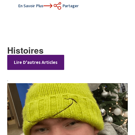
En Sav
En Savoir Plus
Partager
Histoires
Lire D'autres Articles
.
                        print_r($story) ;
