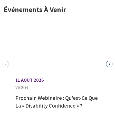
Événements À Venir
11 AOÛT 2026
12 A
Virtuel
Jour
Prochain Webinaire : Qu'est-Ce Que
Jeu
La « Disability Confidence » ?