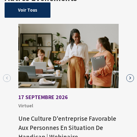
Voir Tous
17 SEPTEMBRE 2026
27 A
Virtuel
Virtu
Une Culture D'entreprise Favorable
Proc
Aux Personnes En Situation De
Amé
Handicap | Webinaire
Cadr