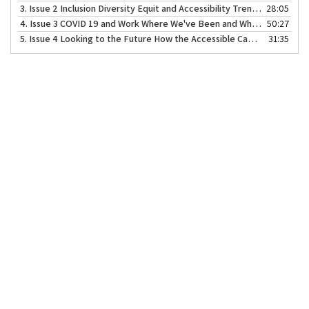
3.
Issue 2 Inclusion Diversity Equit and Accessibility Trends in Canada
28:05
4.
Issue 3 COVID 19 and Work Where We've Been and Where We're Going
50:27
5.
Issue 4 Looking to the Future How the Accessible Canada Act ACA Changes the Game
31:35