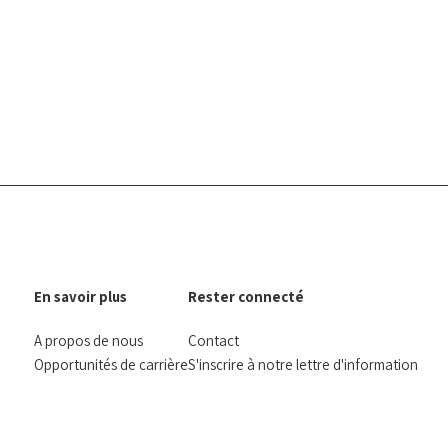
En savoir plus
Rester connecté
A propos de nous
Contact
Opportunités de carrière
S'inscrire à notre lettre d'information
Rapports annuels
facebook
instagram
linkedin
Bluesky