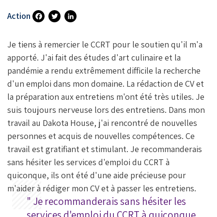
Action
Fa
T
Li
Ce
Wi
N
Je tiens à remercier le CCRT pour le soutien qu'il m'a
B
Tt
Ke
apporté. J'ai fait des études d'art culinaire et la
pandémie a rendu extrêmement difficile la recherche
O
Er
DI
d'un emploi dans mon domaine. La rédaction de CV et
O
N
la préparation aux entretiens m'ont été très utiles. Je
K
suis toujours nerveuse lors des entretiens. Dans mon
travail au Dakota House, j'ai rencontré de nouvelles
personnes et acquis de nouvelles compétences. Ce
travail est gratifiant et stimulant. Je recommanderais
sans hésiter les services d'emploi du CCRT à
quiconque, ils ont été d'une aide précieuse pour
m'aider à rédiger mon CV et à passer les entretiens.
" Je recommanderais sans hésiter les
services d'emploi du CCRT à quiconque,