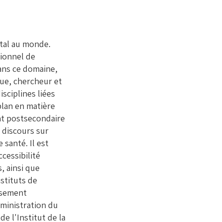
tal au monde.
sionnel de
dans ce domaine,
que, chercheur et
sciplines liées
plan en matière
nt postsecondaire
du discours sur
e santé. Il est
cessibilité
, ainsi que
stituts de
issement
ministration du
e l'Institut de la