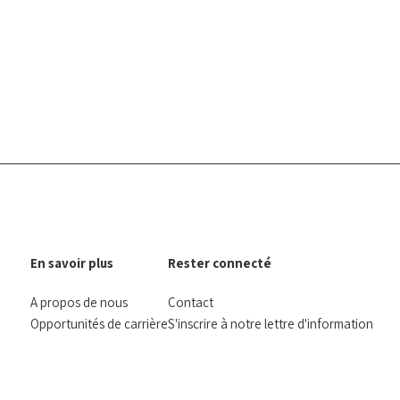
En savoir plus
Rester connecté
A propos de nous
Contact
Opportunités de carrière
S'inscrire à notre lettre d'information
Rapports annuels
facebook
instagram
linkedin
Bluesky