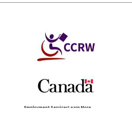
Employment Services
Learn More
Job Seekers & Workers
About Us
Employers
Career Opportunities