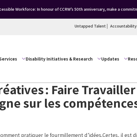
essible Workforce: In honour of CCRW’s 50th anniversary, make a commitm
Untapped Talent
Accountability
Services
Disability Initiatives & Research
Updates
Res
atives : Faire Travailler
igne sur les compétences
ment pratiquer le fourmillement d’idées.Certes, il est dif