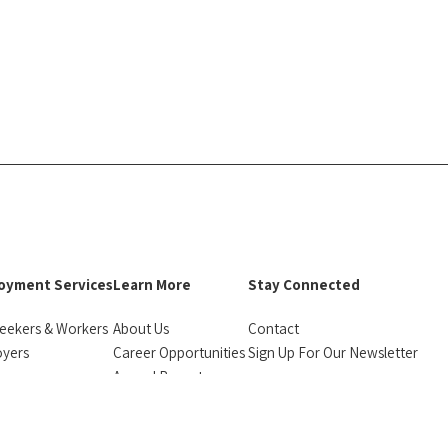
oyment Services
Learn More
Stay Connected
eekers & Workers
About Us
Contact
oyers
Career Opportunities
Sign Up For Our Newsletter
urces
Annual Reports
facebook
instagram
linkedin
Bluesky
monials