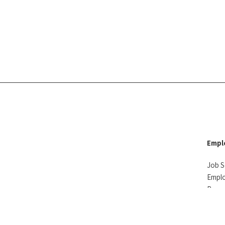
Empl
Job S
Empl
Reso
Testi