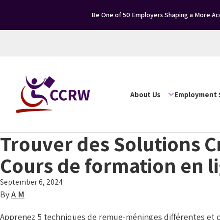
Be One of 50 Employers Shaping a More Acc
About Us
Employment 
Trouver des Solutions Cré
Cours de formation en l
September 6, 2024
By
A M
Apprenez 5 techniques de remue-méninges différentes et com