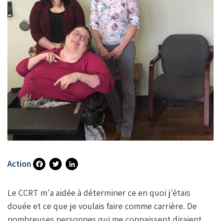
Action
Fa
T
Li
Ce
Wi
N
Le CCRT m'a aidée à déterminer ce en quoi j'étais
B
Tt
Ke
douée et ce que je voulais faire comme carrière. De
nombreuses personnes qui me connaissent diraient