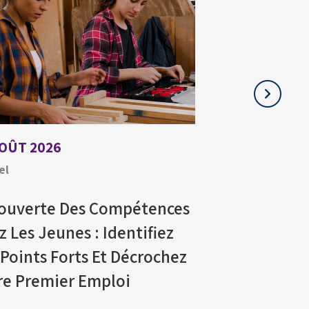
AOÛT 2026
21 JUILLET 202
el
Virtuel
ouverte Des Compétences
Webinaire Su
z Les Jeunes : Identifiez
Stress Lors D
 Points Forts Et Décrochez
D'emploi
re Premier Emploi
En Savoir Plus