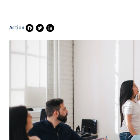
Action
Fa
T
Li
Ce
Wi
N
B
Tt
Ke
O
Er
DI
O
N
K