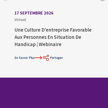
17 SEPTEMBRE 2026
27 A
Virtuel
Virtu
Une Culture D'entreprise Favorable
Proc
Aux Personnes En Situation De
Amé
Handicap | Webinaire
Cadr
Conf
En Savoir Plus
Partager
En Sav