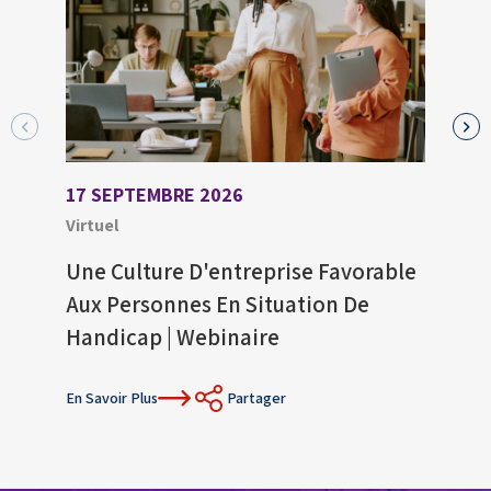
17 SEPTEMBRE 2026
27 A
Virtuel
Virtu
Une Culture D'entreprise Favorable
Proc
Aux Personnes En Situation De
Amé
Handicap | Webinaire
Cadr
Conf
En Savoir Plus
Partager
En Sav