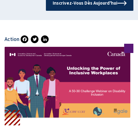
Inscrivez-Vous Dès Aujourd'hui
Action
Fa
T
Li
Ce
Wi
N
B
Tt
Ke
O
Er
DI
O
N
K