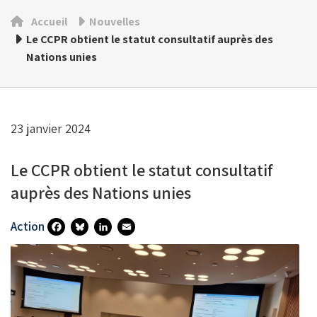
Accueil
Nouvelles
Le CCPR obtient le statut consultatif auprès des
Nations unies
23 janvier 2024
Le CCPR obtient le statut consultatif
auprès des Nations unies
Action
Fa
Bl
Li
E
Ce
U
N
M
B
Es
Ke
Ai
O
Ky
DI
L