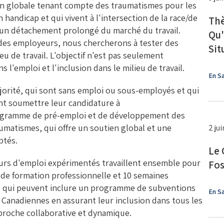
en globale tenant compte des traumatismes pour les
 handicap et qui vivent à l'intersection de la race/de
Thè
un détachement prolongé du marché du travail.
Qu'
des employeurs, nous chercherons à tester des
Sit
u de travail. L'objectif n'est pas seulement
s l'emploi et l'inclusion dans le milieu de travail.
En Sa
jorité, qui sont sans emploi ou sous-employés et qui
ent soumettre leur candidature à
ogramme de pré-emploi et de développement des
aumatismes, qui offre un soutien global et une
2 ju
ptés.
Le 
eurs d'emploi expérimentés travaillent ensemble pour
Fos
de formation professionnelle et 10 semaines
, qui peuvent inclure un programme de subventions
En Sa
00 Canadiennes en assurant leur inclusion dans tous les
proche collaborative et dynamique.