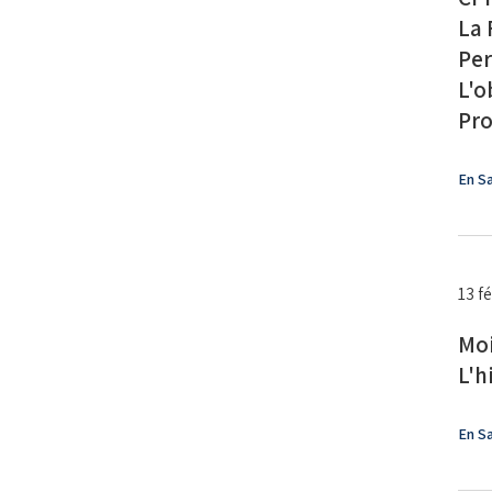
La 
Per
L'o
Pro
En Sa
13 f
Moi
L'h
En Sa