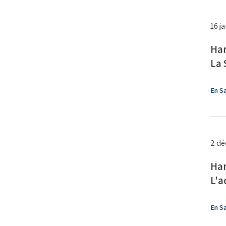
16 j
Han
La 
En Sa
2 d
Han
L'a
En Sa