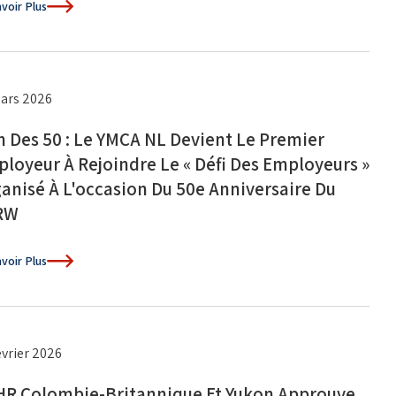
voir Plus
ars 2026
n Des 50 : Le YMCA NL Devient Le Premier
loyeur À Rejoindre Le « Défi Des Employeurs »
anisé À L'occasion Du 50e Anniversaire Du
RW
voir Plus
évrier 2026
R Colombie-Britannique Et Yukon Approuve