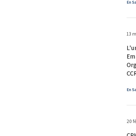
En Sa
13 m
L'u
Emp
Org
CC
En Sa
20 f
CPH