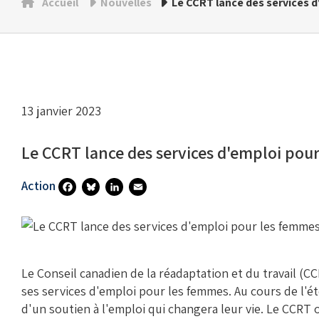
Accueil
Nouvelles
Le CCRT lance des services 
13 janvier 2023
Le CCRT lance des services d'emploi pou
Action
Fa
Bl
Li
E
Ce
U
N
M
B
Es
Ke
Ai
O
Ky
DI
L
Le Conseil canadien de la réadaptation et du travail (C
ses services d'emploi pour les femmes. Au cours de l'é
O
N
d'un soutien à l'emploi qui changera leur vie. Le CCRT