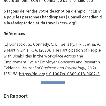
Recrutement - CCRT - Confiance dans le handicap
5 façons de rendre votre description d'emploi inclusiv
e pour les personnes handicapées | Conseil canadien d
e la réadaptation et du travail (ccrw.org)
Références
[1]
B
onaccio, S., Connelly, C. E., Gellatly, I. R., Jetha, A.,
& Martin Ginis, K. A. (2020). The Participation of People
with Disabilities in the Workplace Across the
Employment Cycle : Employer Concerns and Research
Evidence.
Journal of Business and Psychology
,
35
(2),
135-158.
https://doi.org/10.1007/s10869-018-9602-5
En Rapport